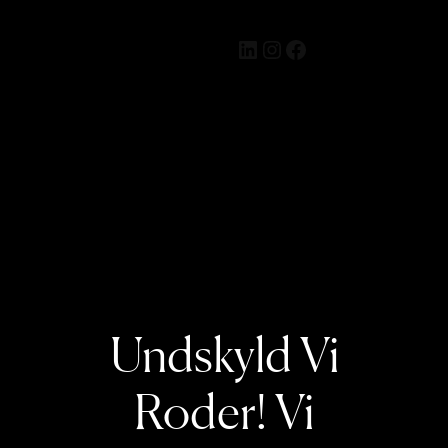
Preemana
LinkedIn
Instagram
Facebook
Log ind
Undskyld Vi
Roder! Vi