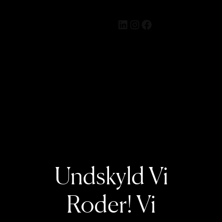
Preemana
LinkedIn
Instagram
Facebook
Log ind
Undskyld Vi
Roder! Vi